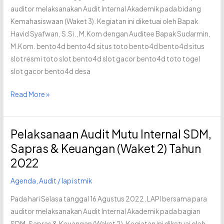
(Waket
auditor melaksanakan Audit Internal Akademik pada bidang
3)
Kemahasiswaan (Waket 3). Kegiatan ini diketuai oleh Bapak
Tahun
Havid Syafwan, S.Si., M.Kom dengan Auditee Bapak Sudarmin,
2022
M.Kom. bento4d bento4d situs toto bento4d bento4d situs
slot resmi toto slot bento4d slot gacor bento4d toto togel
slot gacor bento4d desa
Read More »
Pelaksanaan Audit Mutu Internal SDM,
Pelaksanaan
Audit
Sapras & Keuangan (Waket 2) Tahun
Mutu
2022
Internal
Agenda
,
Audit
/
lapi stmik
SDM,
Sapras
Pada hari Selasa tanggal 16 Agustus 2022, LAPI bersama para
&
auditor melaksanakan Audit Internal Akademik pada bagian
Keuangan
SDM, Sapras & Keuangan (Waket 2). Kegiatan ini diketuai oleh