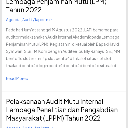
Lembaga Penjaminan Mutu (LPM)
Mutu
Tahun 2022
Internal
Agenda
,
Audit
/
lapi stmik
Lembaga
Penjaminan
Pada hari Jum’at tanggal 19 Agustus 2022, LAPI bersama para
Mutu
auditor melaksanakan Audit Internal Akademik pada Lembaga
(LPM)
Penjaminan Mutu (LPM). Kegiatan ini diketuai oleh Bapak Havid
Tahun
Syafwan, S.Si., M.Kom dengan Auditee Ibu Elly Rahayu, SE., MM
2022
bento4d slot resmi rtp slot bento4d link slot situs slot slot
thailand bento4d login bento4d bento4d bento4d situs slot
Read More »
Pelaksanaan Audit Mutu Internal
Pelaksanaan
Audit
Lembaga Penelitian dan Pengabdian
Mutu
Masyarakat (LPPM) Tahun 2022
Internal